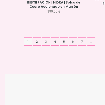
BIEYNI FACION | HIDRA | Bolso de
B
Cuero Acolchado en Marrón
199,00
€
1
2
3
4
5
6
7
→