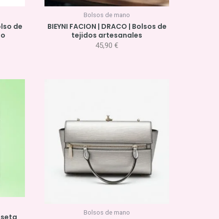
Bolsos de mano
olso de
BIEYNI FACION | DRACO | Bolsos de
jo
tejidos artesanales
45,90
€
cio
ual
0 €.
Bolsos de mano
iseta