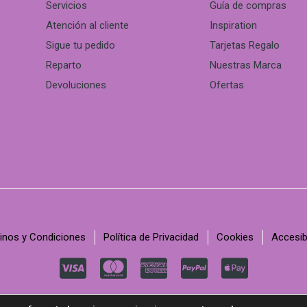
Servicios
Guía de compras
Atención al cliente
Inspiration
Sigue tu pedido
Tarjetas Regalo
Reparto
Nuestras Marca
Devoluciones
Ofertas
inos y Condiciones
Política de Privacidad
Cookies
Accesib
C
C
C
C
C
c
c
c
c
c
© Copyright 2022, C-Kav