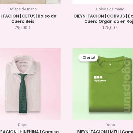
Bolsos de mano
Bolsos de mano
I FACION | CETUS| Bolso de
BIEYNI FACION | CORVUS | B
Cuero Beis
Cuero Orgánico en Ro
290,00
€
125,00
€
El
El
precio
pre
¡Oferta!
original
act
era:
es:
12,50 €.
11,0
Ropa
Ropa
 FACION | HINEHINA | Camisa
BIEYNI FACION | MITI | Cam