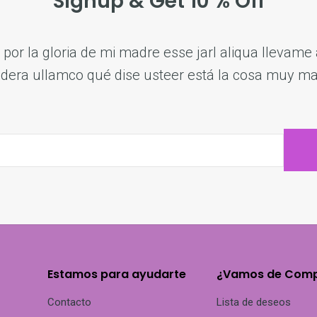
Signup & Get 10 % Off
por la gloria de mi madre esse jarl aliqua llevame a
dera ullamco qué dise usteer está la cosa muy ma
Estamos para ayudarte
¿Vamos de Com
Contacto
Lista de deseos