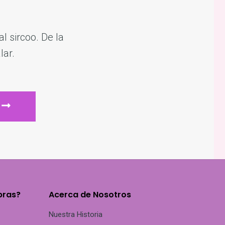
l sircoo. De la
lar.
ENVIAR
pras?
Acerca de Nosotros
Nuestra Historia