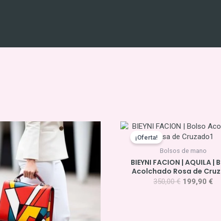
El
El
precio
pr
¡Oferta!
original
ac
Bolsos de mano
era:
es
BIEYNI FACION | AQUILA | 
350,00 €.
19
Acolchado Rosa de Cru
350,00
€
199,90
€