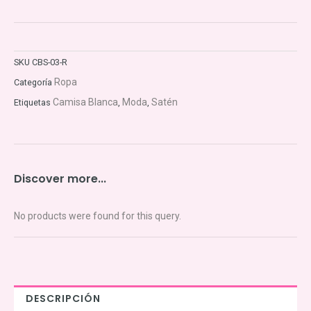
HINEHINA
|
Camisa
Blanca
Slim
SKU
CBS-03-R
Fit
Ropa
Categoría
de
Satén
Camisa Blanca
Moda
Satén
Etiquetas
,
,
cantidad
Discover more...
No products were found for this query.
DESCRIPCIÓN