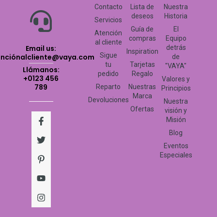
Contacto
Lista de
Nuestra
deseos
Historia
Servicios
Guía de
El
Atención
compras
Equipo
al cliente
Email us:
detrás
Inspiration
Sigue
enciónalcliente@vaya.com
de
tu
Tarjetas
"VAYA"
Llámanos:
pedido
Regalo
+0123 456
Valores y
789
Reparto
Nuestras
Principios
Marca
Devoluciones
Nuestra
Ofertas
visión y
F
T
P
Y
I
Misión
a
w
i
o
n
c
i
n
u
s
Blog
e
t
t
t
t
Eventos
b
t
e
u
a
Especiales
o
e
r
b
g
o
r
e
e
r
k
s
a
-
t
m
f
-
p