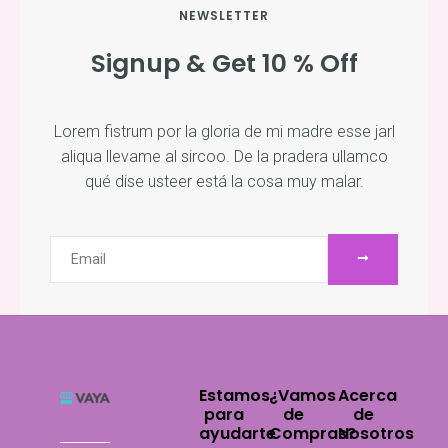
NEWSLETTER
Signup & Get 10 % Off
Lorem fistrum por la gloria de mi madre esse jarl
aliqua llevame al sircoo. De la pradera ullamco
qué dise usteer está la cosa muy malar.
ENVIAR
Email
Estamos
¿Vamos
Acerca
para
de
de
ayudarte
Compras?
Nosotros