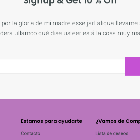
Signup & Get 10 % Off
por la gloria de mi madre esse jarl aliqua llevame a
dera ullamco qué dise usteer está la cosa muy ma
Estamos para ayudarte
¿Vamos de Com
Contacto
Lista de deseos