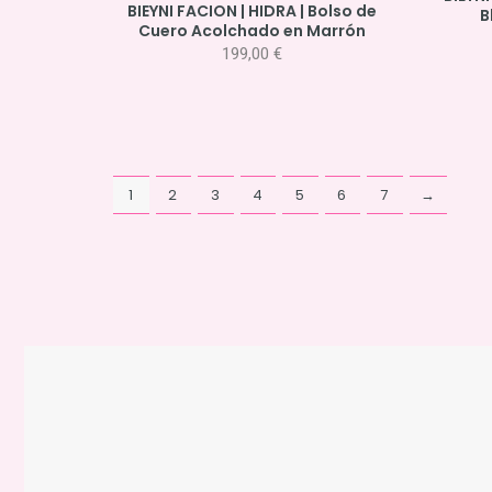
BIEYNI FACION | HIDRA | Bolso de
B
Cuero Acolchado en Marrón
199,00
€
1
2
3
4
5
6
7
→