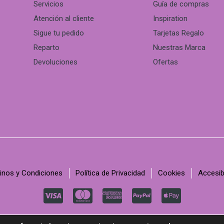
Servicios
Guía de compras
Atención al cliente
Inspiration
Sigue tu pedido
Tarjetas Regalo
Reparto
Nuestras Marca
Devoluciones
Ofertas
inos y Condiciones
Política de Privacidad
Cookies
Accesib
C
C
C
C
C
c
c
c
c
c
© Copyright 2022, C-Kav