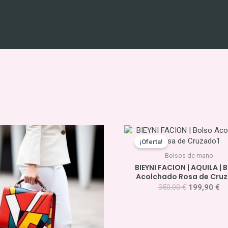
El
El
precio
pr
¡Oferta!
original
ac
Bolsos de mano
era:
es
BIEYNI FACION | AQUILA | 
350,00 €.
19
Acolchado Rosa de Cru
350,00
€
199,90
€