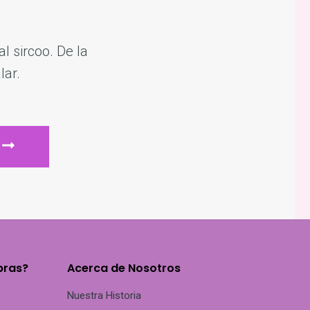
l sircoo. De la
lar.
ENVIAR
pras?
Acerca de Nosotros
Nuestra Historia