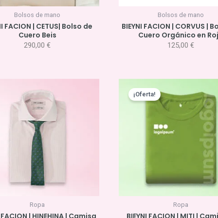
Bolsos de mano
Bolsos de mano
I FACION | CETUS| Bolso de
BIEYNI FACION | CORVUS | B
Cuero Beis
Cuero Orgánico en Ro
290,00
€
125,00
€
El
El
precio
pre
¡Oferta!
original
act
era:
es:
12,50 €.
11,0
Ropa
Ropa
 FACION | HINEHINA | Camisa
BIEYNI FACION | MITI | Cam