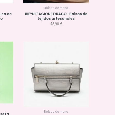
Bolsos de mano
olso de
BIEYNI FACION | DRACO | Bolsos de
jo
tejidos artesanales
45,90
€
cio
ual
0 €.
Bolsos de mano
iseta