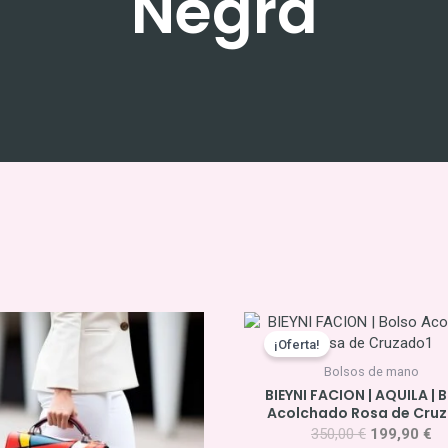
Negra
El
El
precio
pr
¡Oferta!
original
ac
Bolsos de mano
era:
es
BIEYNI FACION | AQUILA | 
350,00 €.
19
Acolchado Rosa de Cru
350,00
€
199,90
€