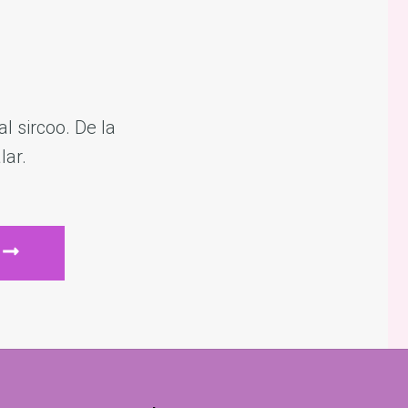
l sircoo. De la
lar.
ENVIAR