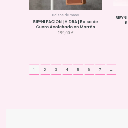
Bolsos de mano
BIEYNI
BIEYNI FACION | HIDRA | Bolso de
B
Cuero Acolchado en Marrón
199,00
€
1
2
3
4
5
6
7
→