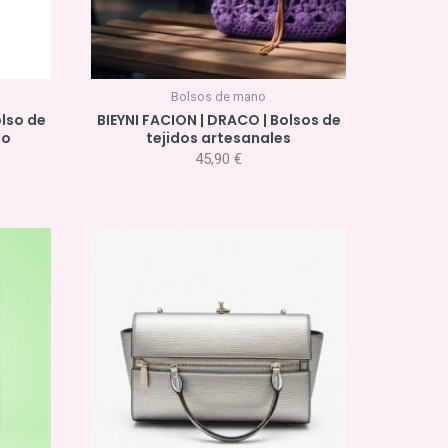
Bolsos de mano
olso de
BIEYNI FACION | DRACO | Bolsos de
jo
tejidos artesanales
45,90
€
cio
ual
0 €.