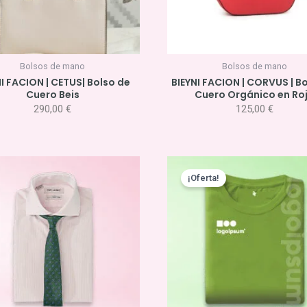
Bolsos de mano
Bolsos de mano
I FACION | CETUS| Bolso de
BIEYNI FACION | CORVUS | B
Cuero Beis
Cuero Orgánico en Ro
290,00
€
125,00
€
El
El
precio
pre
¡Oferta!
original
act
era:
es:
12,50 €.
11,0