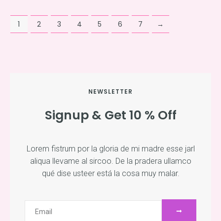
1
2
3
4
5
6
7
→
NEWSLETTER
Signup & Get 10 % Off
Lorem fistrum por la gloria de mi madre esse jarl
aliqua llevame al sircoo. De la pradera ullamco
qué dise usteer está la cosa muy malar.
ENVIAR
Email