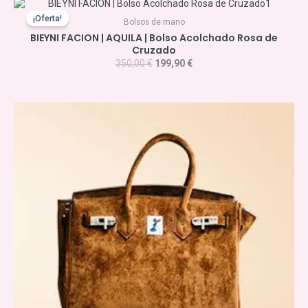
El
El
precio
precio
¡Oferta!
Bolsos de mano
original
actual
BIEYNI FACION | AQUILA | Bolso Acolchado Rosa de
era:
es:
Cruzado
350,00 €.
199,90 €.
350,00
€
199,90
€