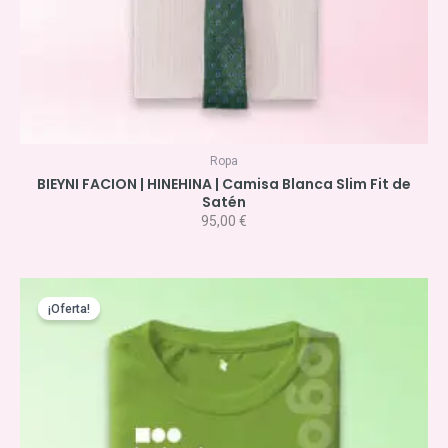
Ropa
BIEYNI FACION | HINEHINA | Camisa Blanca Slim Fit de
Satén
95,00
€
El
El
precio
precio
¡Oferta!
original
actual
era:
es:
12,50 €.
11,00 €.