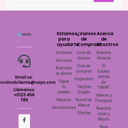
Estamos
¿Vamos
Acerca
para
de
de
ayudarte
Compras?
Nosotros
Contacto
Lista de
Nuestra
deseos
Historia
Servicios
Guía de
El
Atención
compras
Equipo
al cliente
Email us:
detrás
Inspiration
Sigue
enciónalcliente@vaya.com
de
tu
Tarjetas
"VAYA"
Llámanos:
pedido
Regalo
+0123 456
Valores y
789
Reparto
Nuestras
Principios
Marca
Devoluciones
Nuestra
Ofertas
visión y
F
T
P
Y
I
Misión
a
w
i
o
n
c
i
n
u
s
Blog