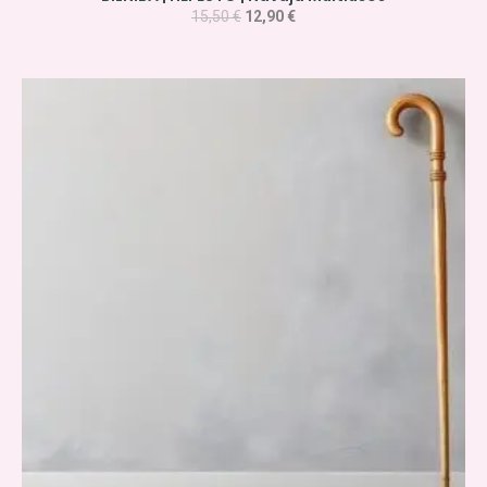
15,50
€
12,90
€