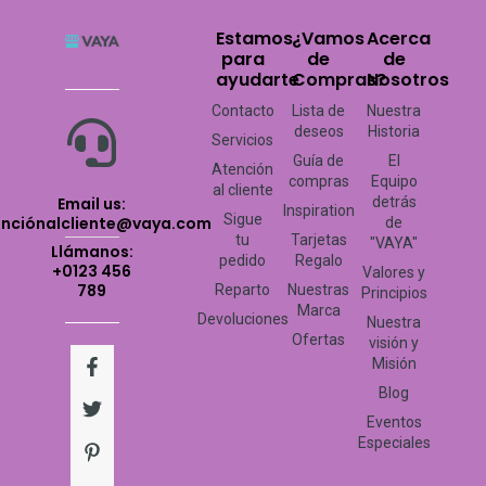
Estamos
¿Vamos
Acerca
para
de
de
ayudarte
Compras?
Nosotros
Contacto
Lista de
Nuestra
deseos
Historia
Servicios
Guía de
El
Atención
compras
Equipo
al cliente
Email us:
detrás
Inspiration
Sigue
enciónalcliente@vaya.com
de
tu
Tarjetas
"VAYA"
Llámanos:
pedido
Regalo
+0123 456
Valores y
789
Reparto
Nuestras
Principios
Marca
Devoluciones
Nuestra
Ofertas
visión y
F
T
P
Y
I
Misión
a
w
i
o
n
c
i
n
u
s
Blog
e
t
t
t
t
Eventos
b
t
e
u
a
Especiales
o
e
r
b
g
o
r
e
e
r