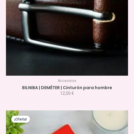
Accesorios
BILNIBA | DEMÉTER | Cinturón para hombre
12,50
€
El
El
precio
precio
¡Oferta!
original
actual
era:
es: