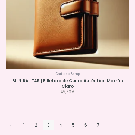
Carteras &amp
BILNIBA | TAR | Billetera de Cuero Auténtico Marrón
Claro
45,50
€
←
1
2
3
4
5
6
7
→