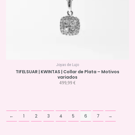
Joyas de Lujo
TIFELSUAR | KWINTAS | Collar de Plata – Motivos
variados
499,99
€
←
1
2
3
4
5
6
7
→