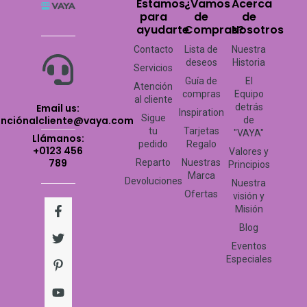
Estamos
¿Vamos
Acerca
para
de
de
ayudarte
Compras?
Nosotros
Contacto
Lista de
Nuestra
deseos
Historia
Servicios
Guía de
El
Atención
compras
Equipo
al cliente
Email us:
detrás
Inspiration
Sigue
enciónalcliente@vaya.com
de
tu
Tarjetas
"VAYA"
Llámanos:
pedido
Regalo
+0123 456
Valores y
789
Reparto
Nuestras
Principios
Marca
Devoluciones
Nuestra
Ofertas
visión y
F
T
P
Y
I
Misión
a
w
i
o
n
c
i
n
u
s
Blog
e
t
t
t
t
Eventos
b
t
e
u
a
Especiales
o
e
r
b
g
o
r
e
e
r
k
s
a
-
t
m