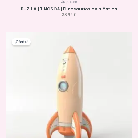
Juguetes
KUZUIA | TINOSOA | Dinosaurios de plástico
38,99
€
El
El
precio
precio
¡Oferta!
original
actual
era:
es:
19,50 €.
13,90 €.