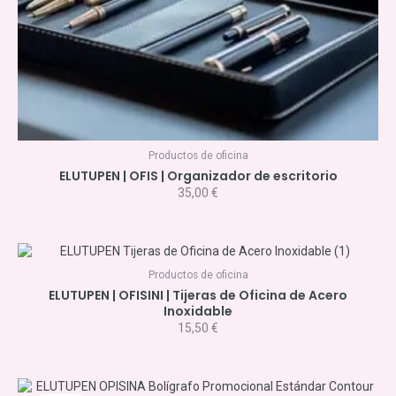
Productos de oficina
ELUTUPEN | OFIS | Organizador de escritorio
35,00
€
Productos de oficina
ELUTUPEN | OFISINI | Tijeras de Oficina de Acero
Inoxidable
15,50
€
El
El