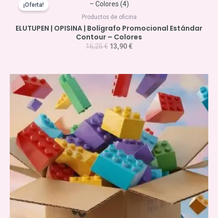
precio
precio
¡Oferta!
original
actual
Productos de oficina
era:
es:
ELUTUPEN | OPISINA | Bolígrafo Promocional Estándar
16,25 €.
13,90 €.
Contour – Colores
16,25
€
13,90
€