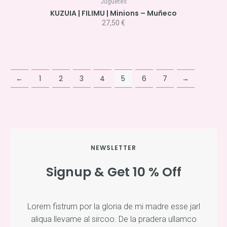
Juguetes
KUZUIA | FILIMU | Minions – Muñeco
27,50
€
←
1
2
3
4
5
6
7
→
NEWSLETTER
Signup & Get 10 % Off
Lorem fistrum por la gloria de mi madre esse jarl
aliqua llevame al sircoo. De la pradera ullamco