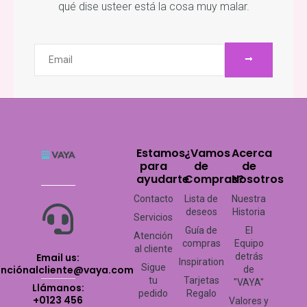
qué dise usteer está la cosa muy malar.
ENVIAR
Email
Estamos
¿Vamos
Acerca
para
de
de
ayudarte
Compras?
Nosotros
Contacto
Lista de
Nuestra
deseos
Historia
Servicios
Guía de
El
Atención
compras
Equipo
al cliente
Email us:
detrás
Inspiration
Sigue
enciónalcliente@vaya.com
de
tu
Tarjetas
"VAYA"
Llámanos:
pedido
Regalo
+0123 456
Valores y