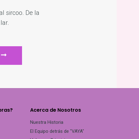
l sircoo. De la
lar.
ENVIAR
pras?
Acerca de Nosotros
Nuestra Historia
El Equipo detrás de "VAYA"