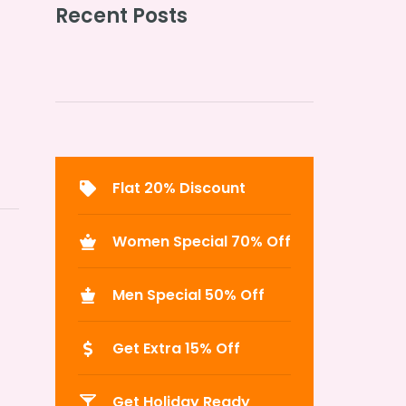
Recent Posts
Flat 20% Discount
Women Special 70% Off
Men Special 50% Off
Get Extra 15% Off
Get Holiday Ready