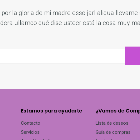
por la gloria de mi madre esse jarl aliqua llevame a
dera ullamco qué dise usteer está la cosa muy ma
Estamos para ayudarte
¿Vamos de Com
Contacto
Lista de deseos
Servicios
Guía de compras