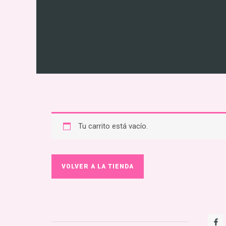
Tu carrito está vacío.
VOLVER A LA TIENDA
F
a