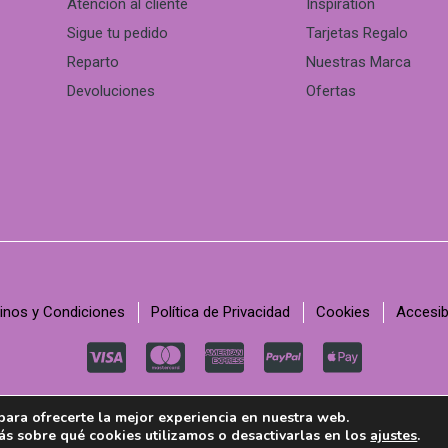
Atención al cliente
Inspiration
Sigue tu pedido
Tarjetas Regalo
Reparto
Nuestras Marca
Devoluciones
Ofertas
inos y Condiciones
Política de Privacidad
Cookies
Accesib
C
C
C
C
C
c
c
c
c
c
© Copyright 2022, C-Kav
para ofrecerte la mejor experiencia en nuestra web.
-
-
-
-
-
s sobre qué cookies utilizamos o desactivarlas en los
ajustes
.