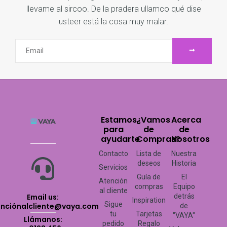
llevame al sircoo. De la pradera ullamco qué dise
usteer está la cosa muy malar.
ENVIAR
Email
Estamos
¿Vamos
Acerca
para
de
de
ayudarte
Compras?
Nosotros
Contacto
Lista de
Nuestra
deseos
Historia
Servicios
Guía de
El
Atención
compras
Equipo
al cliente
Email us:
detrás
Inspiration
Sigue
enciónalcliente@vaya.com
de
tu
Tarjetas
"VAYA"
Llámanos:
pedido
Regalo