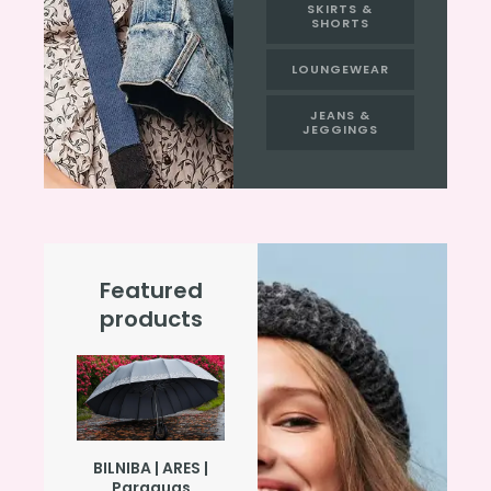
SKIRTS &
SHORTS
LOUNGEWEAR
JEANS &
JEGGINGS
Featured
products
BILNIBA | ARES |
Paraguas