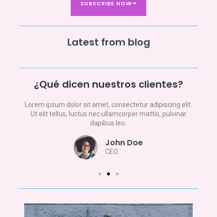
SUBSCRIBE NOW
Latest from blog
¿Qué dicen nuestros clientes?
lit.
Lorem ipsum dolor sit amet, consectetur adipiscing elit.
Lore
nar
Ut elit tellus, luctus nec ullamcorper mattis, pulvinar
Ut
dapibus leo.
John Doe
CEO