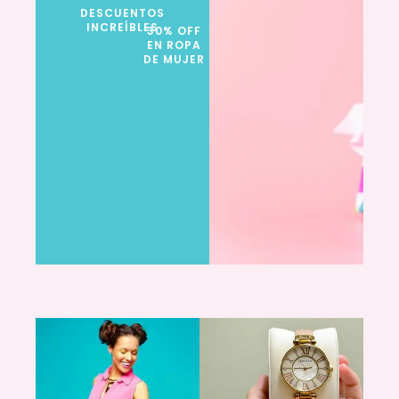
DESCUENTOS
INCREÍBLES
30% OFF
EN ROPA
DE MUJER
NUESTRAS
COLECCIONES