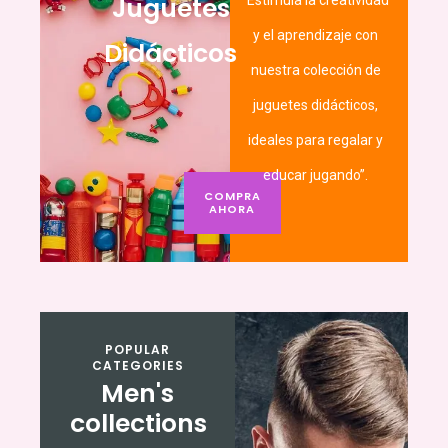
Juguetes
“Estimula la creatividad
y el aprendizaje con
Didácticos
nuestra colección de
juguetes didácticos,
ideales para regalar y
educar jugando”.
COMPRA
AHORA
POPULAR
CATEGORIES
Men's
collections