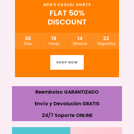
MEN'S CASUAL SHIRTS
FLAT 50%
DISCOUNT
30
19
14
20
Días
Horas
Minutos
Segundos
SHOP NOW
Reembolso GARANTIZADO
Envío y Devolución GRATIS
24/7 Soporte ONLINE